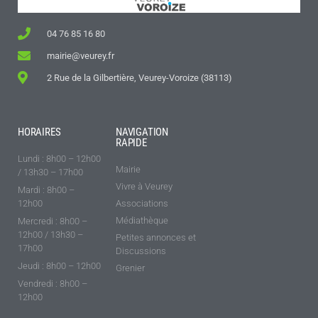
04 76 85 16 80
mairie@veurey.fr
2 Rue de la Gilbertière, Veurey-Voroize (38113)
HORAIRES
NAVIGATION
RAPIDE
Lundi : 8h00 – 12h00
Mairie
/ 13h30 – 17h00
Vivre à Veurey
Mardi : 8h00 –
12h00
Associations
Médiathèque
Mercredi : 8h00 –
12h00 / 13h30 –
Petites annonces et
17h00
Discussions
Jeudi : 8h00 – 12h00
Grenier
Vendredi : 8h00 –
12h00