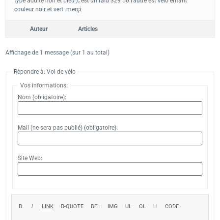
type adulte noir et bleu ,c’est un raid 329 50.l’autre est vélo enfant
couleur noir et vert .merçi
Auteur
Articles
Affichage de 1 message (sur 1 au total)
Répondre à: Vol de vélo
Vos informations:
Nom (obligatoire):
Mail (ne sera pas publié) (obligatoire):
Site Web: