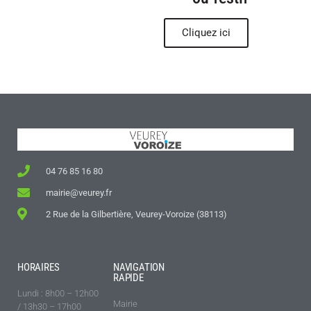
Cliquez ici
04 76 85 16 80
mairie@veurey.fr
2 Rue de la Gilbertière, Veurey-Voroize (38113)
HORAIRES
NAVIGATION
RAPIDE
Lundi : 8h00 – 12h00
Mairie
/ 13h30 – 17h00