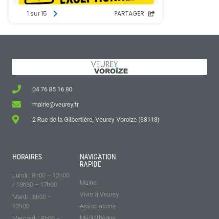
04 76 85 16 80
mairie@veurey.fr
2 Rue de la Gilbertière, Veurey-Voroize (38113)
HORAIRES
NAVIGATION
RAPIDE
Lundi : 8h00 – 12h00
Mairie
/ 13h30 – 17h00
Vivre à Veurey
Mardi : 8h00 –
12h00
Associations
Médiathèque
Mercredi : 8h00 –