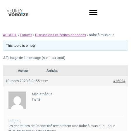
ACCUEIL
›
Forums
›
Discussions et Petites annonces
›
boîte à musique
This topic is empty.
Affichage de 1 message (sur 1 au total)
Auteur
Articles
13 mars 2023 à 9h55
#16024
REPLY
Médiathèque
Invité
bonjour,
les conteuses de Racont’thé recherchent une boîte à musique… pour