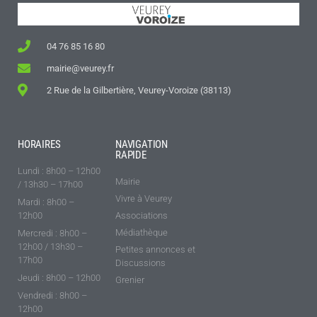
04 76 85 16 80
mairie@veurey.fr
2 Rue de la Gilbertière, Veurey-Voroize (38113)
HORAIRES
NAVIGATION
RAPIDE
Lundi : 8h00 – 12h00
Mairie
/ 13h30 – 17h00
Vivre à Veurey
Mardi : 8h00 –
12h00
Associations
Médiathèque
Mercredi : 8h00 –
12h00 / 13h30 –
Petites annonces et
17h00
Discussions
Jeudi : 8h00 – 12h00
Grenier
Vendredi : 8h00 –
12h00