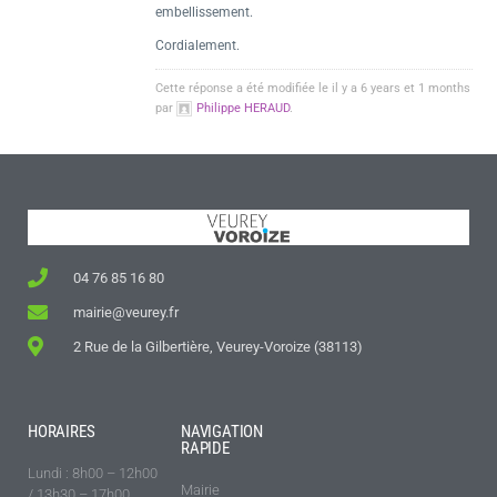
embellissement.
Cordialement.
Cette réponse a été modifiée le il y a 6 years et 1 months
par
Philippe HERAUD
.
04 76 85 16 80
mairie@veurey.fr
2 Rue de la Gilbertière, Veurey-Voroize (38113)
HORAIRES
NAVIGATION
RAPIDE
Lundi : 8h00 – 12h00
Mairie
/ 13h30 – 17h00