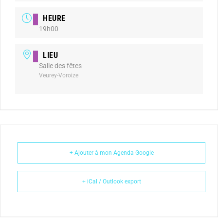
HEURE
19h00
LIEU
Salle des fêtes
Veurey-Voroize
+ Ajouter à mon Agenda Google
+ iCal / Outlook export