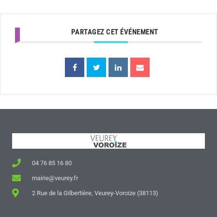
PARTAGEZ CET ÉVÉNEMENT
04 76 85 16 80
mairie@veurey.fr
2 Rue de la Gilbertière, Veurey-Voroize (38113)