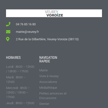
04 76 85 16 80
mairie@veurey.fr
2 Rue de la Gilbertière, Veurey-Voroize (38113)
HORAIRES
NAVIGATION
RAPIDE
Lundi : 8h00 – 12h00
Mairie
/ 13h30 – 17h00
Vivre à Veurey
Mardi : 8h00 –
12h00
Associations
Médiathèque
Mercredi : 8h00 –
12h00 / 13h30 –
Petites annonces et
17h00
Discussions
Jeudi : 8h00 – 12h00
Grenier