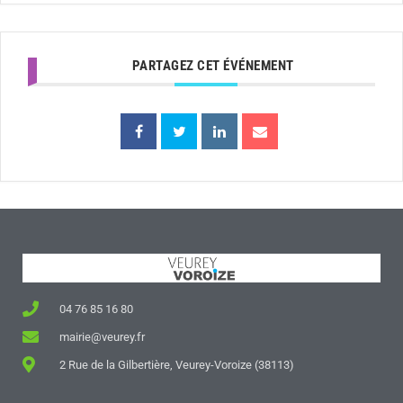
PARTAGEZ CET ÉVÉNEMENT
04 76 85 16 80
mairie@veurey.fr
2 Rue de la Gilbertière, Veurey-Voroize (38113)