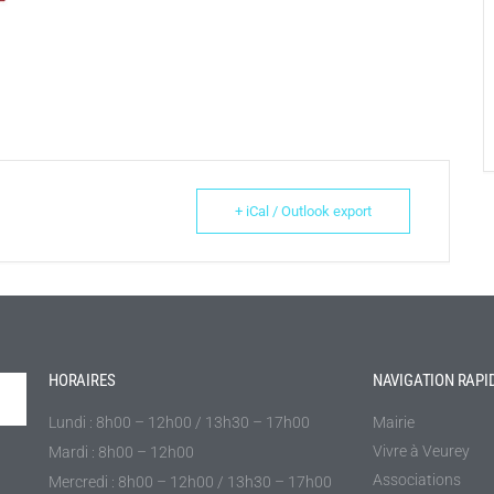
+ iCal / Outlook export
HORAIRES
NAVIGATION RAPI
Lundi : 8h00 – 12h00 / 13h30 – 17h00
Mairie
Vivre à Veurey
Mardi : 8h00 – 12h00
Associations
Mercredi : 8h00 – 12h00 / 13h30 – 17h00