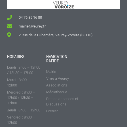
04 76 85 16 80
mairie@veurey.fr
2 Rue de la Gilbertière, Veurey-Voroize (38113)
HORAIRES
NAVIGATION
RAPIDE
Lundi : 8h00 – 12h00
Mairie
/ 13h30 – 17h00
Vivre à Veurey
Mardi : 8h00 –
12h00
Associations
Médiathèque
Mercredi : 8h00 –
12h00 / 13h30 –
Petites annonces et
17h00
Discussions
Jeudi : 8h00 – 12h00
Grenier
Vendredi : 8h00 –
12h00