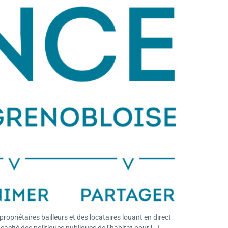
ropriétaires bailleurs et des locataires louant en direct
icacité des politiques publiques de l’habitat pour […]