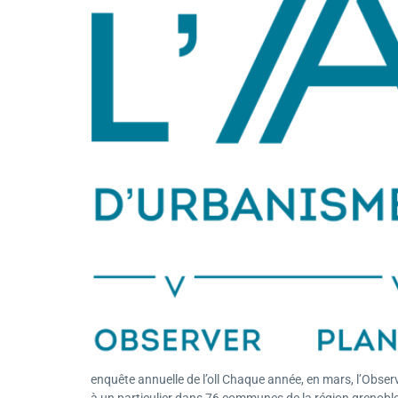
enquête annuelle de l’oll Chaque année, en mars, l’Observ
à un particulier dans 76 communes de la région grenobloise.