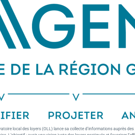
atoire local des loyers (OLL) lance sa collecte d’informations auprès des p
 L’objectif : avoir une vision juste des loyers pratiqués et favoriser l’eff