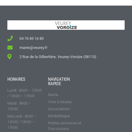
04 76 85 16 80
mairie@veurey.fr
2 Rue de la Gilbertière, Veurey-Voroize (38113)
HORAIRES
NAVIGATION
RAPIDE
Lundi : 8h00 – 12h00
Mairie
/ 13h30 – 17h00
Vivre à Veurey
Mardi : 8h00 –
12h00
Associations
Médiathèque
Mercredi : 8h00 –
12h00 / 13h30 –
Petites annonces et
17h00
Discussions