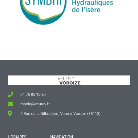
04 76 85 16 80
mairie@veurey.fr
2 Rue de la Gilbertière, Veurey-Voroize (38113)
HORAIRES
NAVIGATION