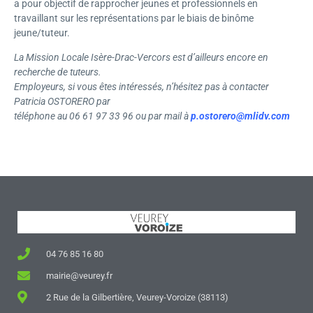
a pour objectif de rapprocher jeunes et professionnels en
travaillant sur les représentations par le biais de binôme
jeune/tuteur.
La Mission Locale Isère-Drac-Vercors est d’ailleurs encore en
recherche de tuteurs.
Employeurs, si vous êtes intéressés, n’hésitez pas à contacter
Patricia OSTORERO par
téléphone au 06 61 97 33 96 ou par mail à
p.ostorero@mlidv.com
04 76 85 16 80
mairie@veurey.fr
2 Rue de la Gilbertière, Veurey-Voroize (38113)