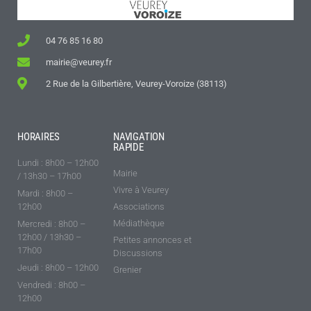
04 76 85 16 80
mairie@veurey.fr
2 Rue de la Gilbertière, Veurey-Voroize (38113)
HORAIRES
NAVIGATION
RAPIDE
Lundi : 8h00 – 12h00
Mairie
/ 13h30 – 17h00
Vivre à Veurey
Mardi : 8h00 –
12h00
Associations
Médiathèque
Mercredi : 8h00 –
12h00 / 13h30 –
Petites annonces et
17h00
Discussions
Jeudi : 8h00 – 12h00
Grenier
Vendredi : 8h00 –
12h00