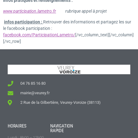
Infos pratiques et renseignements :
www.participation.lametro.fr
rubrique appel à projet
infos participation :
Retrouver des informations et partagez les sur
le facebook participation :
facebook.com/ParticipationLametro/
[/vc_column_text][/vc_column]
[/vc_row]
04 76 85 16 80
mairie@veurey.fr
2 Rue de la Gilbertière, Veurey-Voroize (38113)
HORAIRES
NAVIGATION
RAPIDE
Lundi : 8h00 – 12h00