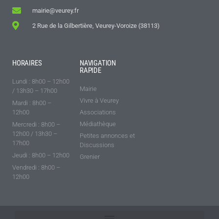
mairie@veurey.fr
2 Rue de la Gilbertière, Veurey-Voroize (38113)
HORAIRES
NAVIGATION
RAPIDE
Lundi : 8h00 – 12h00
Mairie
/ 13h30 – 17h00
Vivre à Veurey
Mardi : 8h00 –
12h00
Associations
Médiathèque
Mercredi : 8h00 –
12h00 / 13h30 –
Petites annonces et
17h00
Discussions
Jeudi : 8h00 – 12h00
Grenier
Vendredi : 8h00 –
12h00