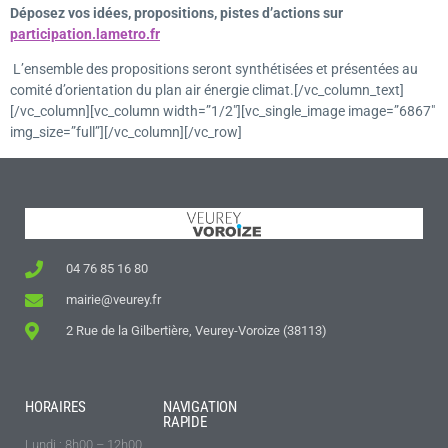
Déposez vos idées, propositions, pistes d’actions sur
participation.lametro.fr
L’ensemble des propositions seront synthétisées et présentées au
comité d’orientation du plan air énergie climat.[/vc_column_text]
[/vc_column][vc_column width=”1/2″][vc_single_image image=”6867″
img_size=”full”][/vc_column][/vc_row]
04 76 85 16 80
mairie@veurey.fr
2 Rue de la Gilbertière, Veurey-Voroize (38113)
HORAIRES
NAVIGATION
RAPIDE
Lundi : 8h00 – 12h00