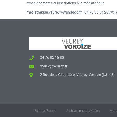
renseignements et inscriptions à la médiathèque
mediatheque.veurey@wanadoo.fr 04 76 85 54 20[/vc_c
04 76 85 16 80
mairie@veurey.fr
2 Rue de la Gilbertière, Veurey-Voroize (38113)
PanneauPocket
Archives photos/vidéos
A pr